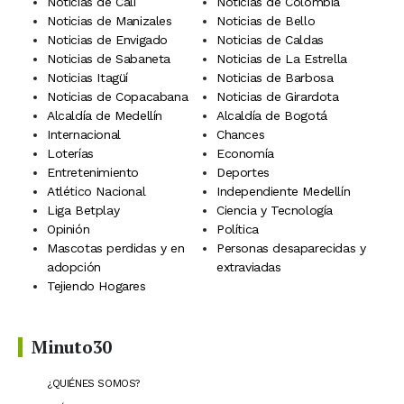
Noticias de Cali
Noticias de Colombia
Noticias de Manizales
Noticias de Bello
Noticias de Envigado
Noticias de Caldas
Noticias de Sabaneta
Noticias de La Estrella
Noticias Itagüí
Noticias de Barbosa
Noticias de Copacabana
Noticias de Girardota
Alcaldía de Medellín
Alcaldía de Bogotá
Internacional
Chances
Loterías
Economía
Entretenimiento
Deportes
Atlético Nacional
Independiente Medellín
Liga Betplay
Ciencia y Tecnología
Opinión
Política
Mascotas perdidas y en
Personas desaparecidas y
adopción
extraviadas
Tejiendo Hogares
Minuto30
¿QUIÉNES SOMOS?