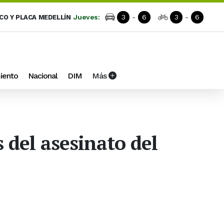
Jueves:
3
-
6
3
-
6
ICO Y PLACA MEDELLÍN
iento
Nacional
DIM
Más
 del asesinato del