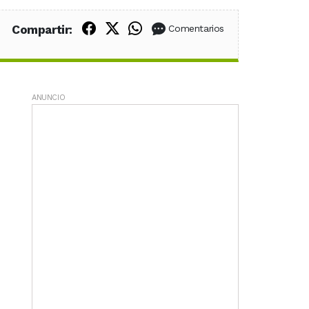
Compartir en Facebook
Compartir en X (Twitter)
Compartir en WhatsApp
Compartir:
Comentarios
ANUNCIO