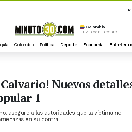
P
Colombia
JUEVES 06 DE AGOSTO
quia
Colombia
Política
Deporte
Economía
Entretenim
 Calvario! Nuevos detalles
opular 1
no, aseguró a las autoridades que la víctima no
 amenazas en su contra