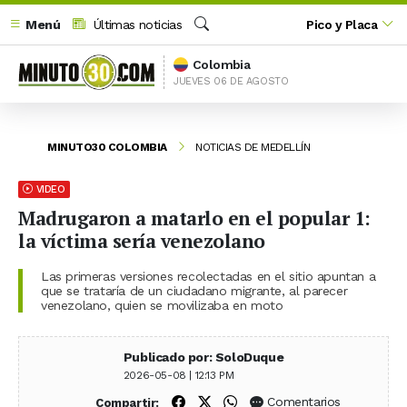
Menú
Últimas noticias
Pico y Placa
Buscar
Colombia
JUEVES 06 DE AGOSTO
MINUTO30 COLOMBIA
NOTICIAS DE MEDELLÍN
VIDEO
Madrugaron a matarlo en el popular 1:
la víctima sería venezolano
Las primeras versiones recolectadas en el sitio apuntan a
que se trataría de un ciudadano migrante, al parecer
venezolano, quien se movilizaba en moto
Publicado por: SoloDuque
2026-05-08 | 12:13 PM
Compartir en Facebook
Compartir en X (Twitter)
Compartir en WhatsApp
Comentarios
Compartir: