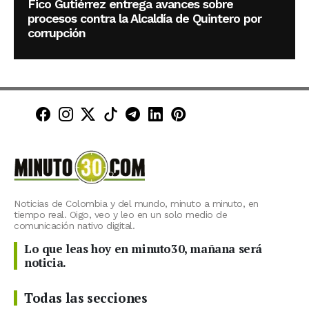
Fico Gutiérrez entrega avances sobre
procesos contra la Alcaldía de Quintero por
corrupción
Minuto30 en Facebook
Minuto30 en Instagram
Minuto30 en X (Twitter)
Minuto30 en TikTok
Canal de Minuto30 en T
Minuto30 en LinkedIn
Minuto30 en Pinte
Noticias de Colombia y del mundo, minuto a minuto, en
tiempo real. Oigo, veo y leo en un solo medio de
comunicación nativo digital.
Lo que leas hoy en minuto30, mañana será
noticia.
Todas las secciones