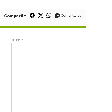
Compartir en Facebook
Compartir en X (Twitter)
Compartir en WhatsApp
Compartir:
Comentarios
ANUNCIO