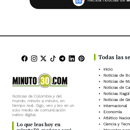
Todas las s
Minuto30 en Facebook
Minuto30 en Instagram
Minuto30 en X (Twitter)
Minuto30 en TikTok
Canal de Minuto30 en
Minuto30 en Linke
Minuto30 en Pin
Inicio
Noticias de B
Noticias de M
Noticias de C
Noticias Itagüí
Noticias de Colombia y del
Noticias de Gi
mundo, minuto a minuto, en
tiempo real. Oigo, veo y leo en un
Internacional
solo medio de comunicación
Economía
nativo digital.
Atlético Nacio
Lo que leas hoy en
Ciencia y Tecn