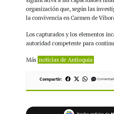
organización que, según las invest
la convivencia en Carmen de Vibor
Los capturados y los elementos inc
autoridad competente para continua
Más
noticias de Antioquia
Compartir en Fac
Compartir en X
Compartir
Compartir:
Comentar
Reciba noticias de
M