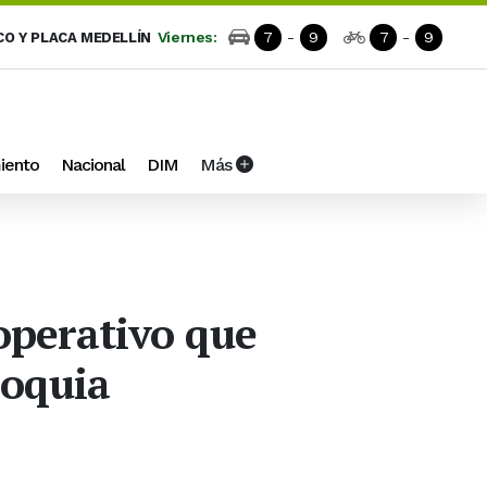
Viernes:
7
-
9
7
-
9
CO Y PLACA MEDELLÍN
iento
Nacional
DIM
Más
operativo que
ioquia