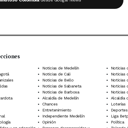
ecciones
 Telegram
dIn
terest
Noticias de Medellín
Noticias 
ogotá
Noticias de Cali
Noticias
anizales
Noticias de Bello
Noticias
aldas
Noticias de Sabaneta
Noticias 
Noticias de Barbosa
Noticias
rardota
Alcaldía de Medellín
Alcaldía
Chances
Loterías
Entretenimiento
Deportes
nal
Independiente Medellín
Liga Betp
ología
Opinión
Política