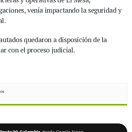
igaciones, venía impactando la seguridad y
al.
autados quedaron a disposición de la
r con el proceso judicial.
ebook
 (Twitter)
 en WhatsApp
ios
inuto30 Colombia
desde Google News