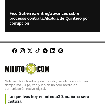
Fico Gutiérrez entrega avances sobre
procesos contra la Alcaldía de Quintero por
corrupción
Minuto30 en Facebook
Minuto30 en Instagram
Minuto30 en X (Twitter)
Minuto30 en TikTok
Canal de Minuto30 en T
Minuto30 en LinkedIn
Minuto30 en Pinte
Noticias de Colombia y del mundo, minuto a minuto, en
tiempo real. Oigo, veo y leo en un solo medio de
comunicación nativo digital.
Lo que leas hoy en minuto30, mañana será
noticia.