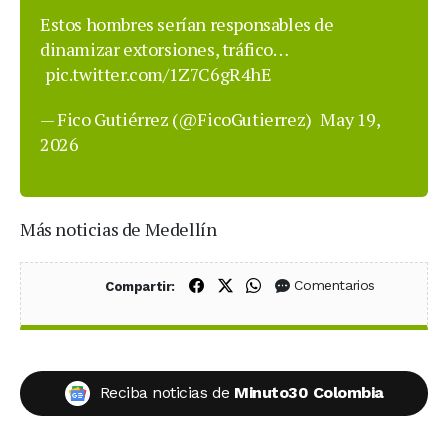
Estos hombres serían responsables de
dinamizar extorsiones, tráfico…
pic.twitter.com/1Z7C6gR4hE
— Fico Gutiérrez (@FicoGutierrez)
May 19,
2026
Más noticias de Medellín
Compartir en Facebook
Compartir en X (Twitter)
Compartir en WhatsApp
Comentarios
Compartir:
Reciba noticias de
Minuto30 Colombia