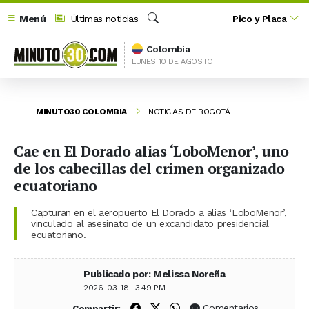
Menú
Últimas noticias
Pico y Placa
Buscar
Colombia
LUNES 10 DE AGOSTO
MINUTO30 COLOMBIA
NOTICIAS DE BOGOTÁ
Cae en El Dorado alias ‘LoboMenor’, uno
de los cabecillas del crimen organizado
ecuatoriano
Capturan en el aeropuerto El Dorado a alias ‘LoboMenor’,
vinculado al asesinato de un excandidato presidencial
ecuatoriano.
Publicado por: Melissa Noreña
2026-03-18 | 3:49 PM
Compartir en Facebook
Compartir en X (Twitter)
Compartir en WhatsApp
Comentarios
Compartir: