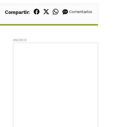
Compartir en Facebook
Compartir en X (Twitter)
Compartir en WhatsApp
Compartir:
Comentarios
ANUNCIO