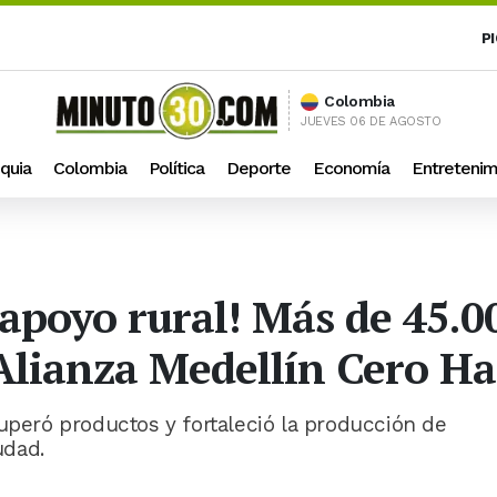
P
Colombia
JUEVES 06 DE AGOSTO
quia
Colombia
Política
Deporte
Economía
Entretenim
apoyo rural! Más de 45.00
 Alianza Medellín Cero H
cuperó productos y fortaleció la producción de
udad.