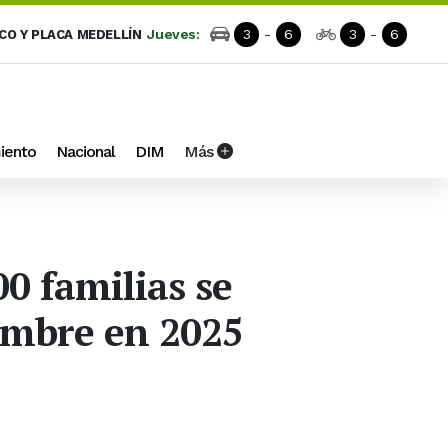
Jueves:
3
-
6
3
-
6
ICO Y PLACA MEDELLÍN
iento
Nacional
DIM
Más
0 familias se
ambre en 2025