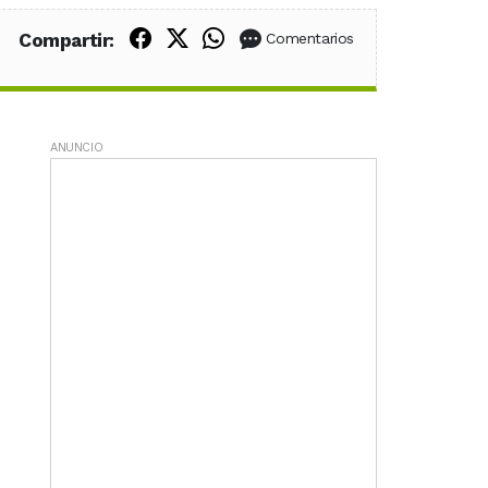
Compartir en Facebook
Compartir en X (Twitter)
Compartir en WhatsApp
Compartir:
Comentarios
ANUNCIO