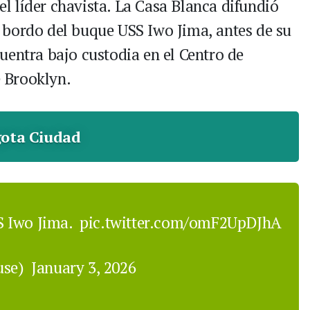
 líder chavista. La Casa Blanca difundió
 bordo del buque USS Iwo Jima, antes de su
uentra bajo custodia en el Centro de
 Brooklyn.
ota Ciudad
S Iwo Jima.
pic.twitter.com/omF2UpDJhA
use)
January 3, 2026