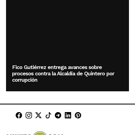
Fico Gutiérrez entrega avances sobre
procesos contra la Alcaldía de Quintero por
corrupción
Minuto30 en Facebook
Minuto30 en Instagram
Minuto30 en X (Twitter)
Minuto30 en TikTok
Canal de Minuto30 en T
Minuto30 en LinkedIn
Minuto30 en Pinte