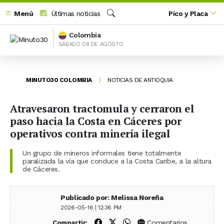
Menú
Últimas noticias
Pico y Placa
Buscar
Colombia
SÁBADO 08 DE AGOSTO
MINUTO30 COLOMBIA
NOTICIAS DE ANTIOQUIA
Atravesaron tractomula y cerraron el
paso hacia la Costa en Cáceres por
operativos contra minería ilegal
Un grupo de mineros informales tiene totalmente
paralizada la vía que conduce a la Costa Caribe, a la altura
de Cáceres.
Publicado por: Melissa Noreña
2026-05-16 | 12:36 PM
Compartir en Facebook
Compartir en X (Twitter)
Compartir en WhatsApp
Comentarios
Compartir: