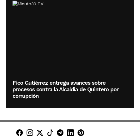
Fico Gutiérrez entrega avances sobre
procesos contra la Alcaldía de Quintero por
corrupción
Minuto30 en Facebook
Minuto30 en Instagram
Minuto30 en X (Twitter)
Minuto30 en TikTok
Canal de Minuto30 en T
Minuto30 en LinkedIn
Minuto30 en Pinte