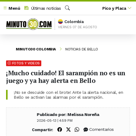
Menú
Últimas noticias
Pico y Placa
Buscar
Colombia
VIERNES 07 DE AGOSTO
MINUTO30 COLOMBIA
NOTICIAS DE BELLO
FOTOS Y VIDEOS
¡Mucho cuidado! El sarampión no es un
juego y ya hay alerta en Bello
¡No se descuide con el brote! Ante la alerta nacional, en
Bello se activan las alarmas por el sarampión.
Publicado por: Melissa Noreña
2026-05-13 | 4:59 PM
Compartir en Facebook
Compartir en X (Twitter)
Compartir en WhatsApp
Comentarios
Compartir: