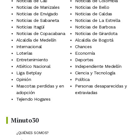
Noticias de Cali
Noticias de Colombia
Noticias de Manizales
Noticias de Bello
Noticias de Envigado
Noticias de Caldas
Noticias de Sabaneta
Noticias de La Estrella
Noticias Itagüí
Noticias de Barbosa
Noticias de Copacabana
Noticias de Girardota
Alcaldía de Medellín
Alcaldía de Bogotá
Internacional
Chances
Loterías
Economía
Entretenimiento
Deportes
Atlético Nacional
Independiente Medellín
Liga Betplay
Ciencia y Tecnología
Opinión
Política
Mascotas perdidas y en
Personas desaparecidas y
adopción
extraviadas
Tejiendo Hogares
Minuto30
¿QUIÉNES SOMOS?