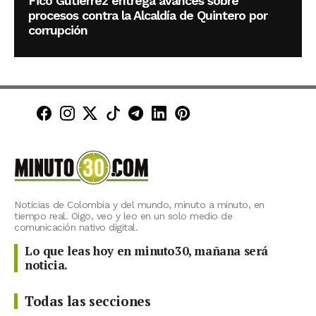
Fico Gutiérrez entrega avances sobre
procesos contra la Alcaldía de Quintero por
corrupción
Minuto30 en Facebook
Minuto30 en Instagram
Minuto30 en X (Twitter)
Minuto30 en TikTok
Canal de Minuto30 en T
Minuto30 en LinkedIn
Minuto30 en Pinte
Noticias de Colombia y del mundo, minuto a minuto, en
tiempo real. Oigo, veo y leo en un solo medio de
comunicación nativo digital.
Lo que leas hoy en minuto30, mañana será
noticia.
Todas las secciones