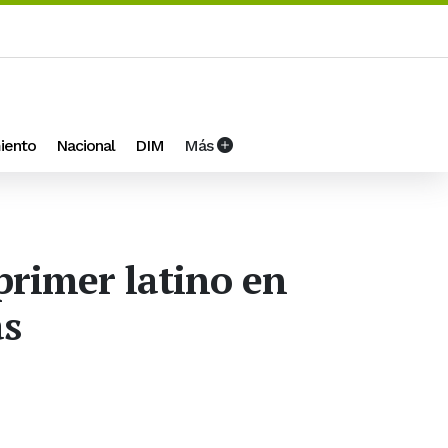
iento
Nacional
DIM
Más
primer latino en
as