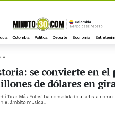
Colombia
SÁBADO 08 DE AGOSTO
quia
Colombia
Política
Deporte
Economía
Entretenim
ENTO
oria: se convierte en el 
illones de dólares en gir
ebí Tirar Más Fotos’ ha consolidado al artista como
n el ámbito musical.