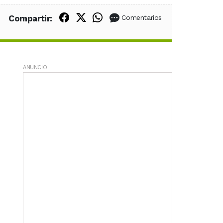
Compartir en Facebook
Compartir en X (Twitter)
Compartir en WhatsApp
Compartir:
Comentarios
ANUNCIO