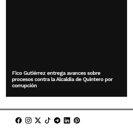
Fico Gutiérrez entrega avances sobre
procesos contra la Alcaldía de Quintero por
corrupción
Minuto30 en Facebook
Minuto30 en Instagram
Minuto30 en X (Twitter)
Minuto30 en TikTok
Canal de Minuto30 en T
Minuto30 en LinkedIn
Minuto30 en Pinte