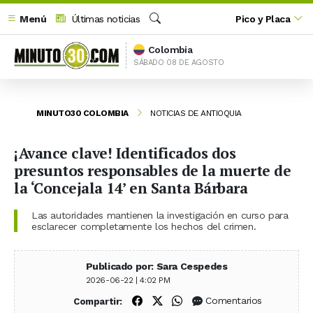
Menú
Últimas noticias
Pico y Placa
Buscar
Colombia
SÁBADO 08 DE AGOSTO
MINUTO30 COLOMBIA
NOTICIAS DE ANTIOQUIA
¡Avance clave! Identificados dos
presuntos responsables de la muerte de
la ‘Concejala 14’ en Santa Bárbara
Las autoridades mantienen la investigación en curso para
esclarecer completamente los hechos del crimen.
Publicado por: Sara Cespedes
2026-06-22 | 4:02 PM
Compartir en Facebook
Compartir en X (Twitter)
Compartir en WhatsApp
Comentarios
Compartir: