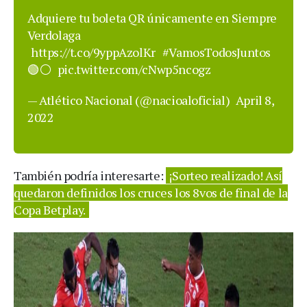
Adquiere tu boleta QR únicamente en Siempre
Verdolaga
https://t.co/9yppAzolKr
#VamosTodosJuntos
🟢⚪
pic.twitter.com/cNwp5ncogz
— Atlético Nacional (@nacioaloficial)
April 8,
2022
También podría interesarte:
¡Sorteo realizado! Así
quedaron definidos los cruces los 8vos de final de la
Copa Betplay.