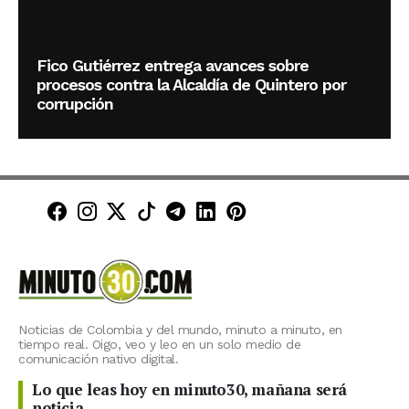
Fico Gutiérrez entrega avances sobre
procesos contra la Alcaldía de Quintero por
corrupción
Minuto30 en Facebook
Minuto30 en Instagram
Minuto30 en X (Twitter)
Minuto30 en TikTok
Canal de Minuto30 en T
Minuto30 en LinkedIn
Minuto30 en Pinte
Noticias de Colombia y del mundo, minuto a minuto, en
tiempo real. Oigo, veo y leo en un solo medio de
comunicación nativo digital.
Lo que leas hoy en minuto30, mañana será
noticia.