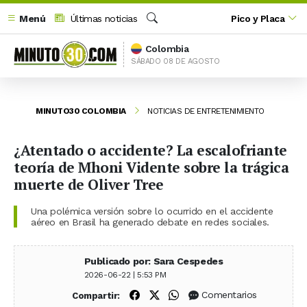
Menú
Últimas noticias
Pico y Placa
Buscar
Colombia
SÁBADO 08 DE AGOSTO
MINUTO30 COLOMBIA
NOTICIAS DE ENTRETENIMIENTO
¿Atentado o accidente? La escalofriante
teoría de Mhoni Vidente sobre la trágica
muerte de Oliver Tree
Una polémica versión sobre lo ocurrido en el accidente
aéreo en Brasil ha generado debate en redes sociales.
Publicado por: Sara Cespedes
2026-06-22 | 5:53 PM
Compartir en Facebook
Compartir en X (Twitter)
Compartir en WhatsApp
Comentarios
Compartir: