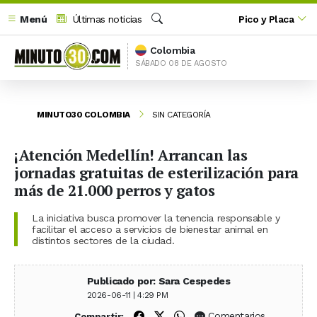
Menú
Últimas noticias
Pico y Placa
Buscar
Colombia
SÁBADO 08 DE AGOSTO
MINUTO30 COLOMBIA
SIN CATEGORÍA
¡Atención Medellín! Arrancan las
jornadas gratuitas de esterilización para
más de 21.000 perros y gatos
La iniciativa busca promover la tenencia responsable y
facilitar el acceso a servicios de bienestar animal en
distintos sectores de la ciudad.
Publicado por: Sara Cespedes
2026-06-11 | 4:29 PM
Compartir en Facebook
Compartir en X (Twitter)
Compartir en WhatsApp
Comentarios
Compartir: