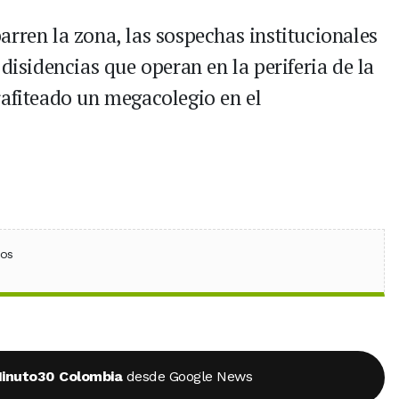
rren la zona, las sospechas institucionales
disidencias que operan en la periferia de la
rafiteado un megacolegio en el
ebook
 (Twitter)
 en WhatsApp
ios
inuto30 Colombia
desde Google News