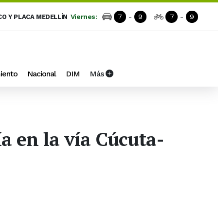
Viernes:
7
-
9
7
-
9
CO Y PLACA MEDELLÍN
iento
Nacional
DIM
Más
ía en la vía Cúcuta-