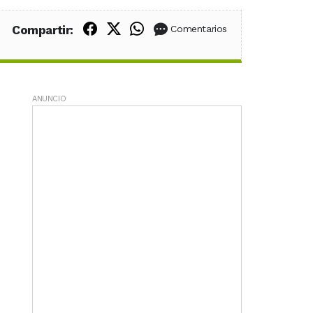
Compartir en Facebook
Compartir en X (Twitter)
Compartir en WhatsApp
Compartir:
Comentarios
ANUNCIO