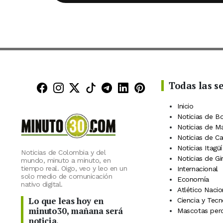
Todas las s
Minuto30 en Facebook
Minuto30 en Instagram
Minuto30 en X (Twitter)
Minuto30 en TikTok
Canal de Minuto30 en
Minuto30 en Linke
Minuto30 en Pin
Inicio
Noticias de B
Noticias de M
Noticias de C
Noticias Itagüí
Noticias de Colombia y del
Noticias de Gi
mundo, minuto a minuto, en
tiempo real. Oigo, veo y leo en un
Internacional
solo medio de comunicación
Economía
nativo digital.
Atlético Nacio
Lo que leas hoy en
Ciencia y Tecn
minuto30, mañana será
Mascotas perd
noticia.