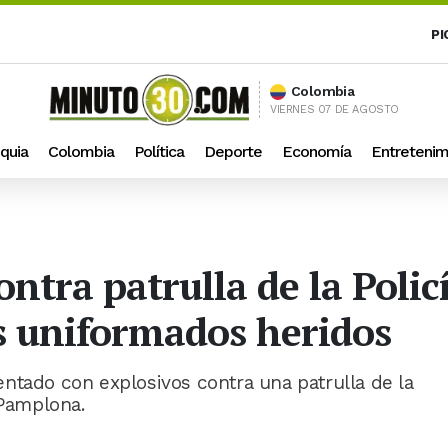
PI
Colombia
VIERNES 07 DE AGOSTO
quia
Colombia
Política
Deporte
Economía
Entretenim
ntra patrulla de la Polic
s uniformados heridos
ntado con explosivos contra una patrulla de la
-Pamplona.