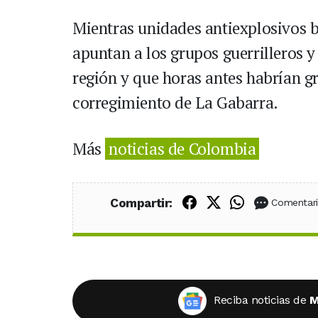
Mientras unidades antiexplosivos ba
apuntan a los grupos guerrilleros y 
región y que horas antes habrían g
corregimiento de La Gabarra.
Más
noticias de Colombia
Compartir en Fac
Compartir en X
Compartir
Compartir:
Comentar
Reciba noticias de
M