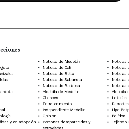
ecciones
 Telegram
dIn
terest
Noticias de Medellín
Noticias 
ogotá
Noticias de Cali
Noticias
anizales
Noticias de Bello
Noticias
aldas
Noticias de Sabaneta
Noticias 
Noticias de Barbosa
Noticias
rardota
Alcaldía de Medellín
Alcaldía
Chances
Loterías
Entretenimiento
Deportes
nal
Independiente Medellín
Liga Betp
ología
Opinión
Política
idas y en adopción
Personas desaparecidas y
Tejiendo
extraviadas