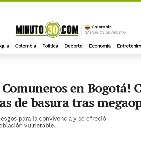
Colombia
SÁBADO 08 DE AGOSTO
quia
Colombia
Política
Deporte
Economía
Entretenim
al Comuneros en Bogotá!
das de basura tras megao
iesgos para la convivencia y se ofreció
oblación vulnerable.