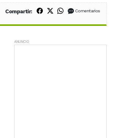
Compartir en Facebook
Compartir en X (Twitter)
Compartir en WhatsApp
Compartir:
Comentarios
ANUNCIO