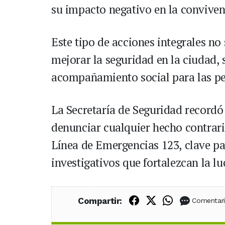
su impacto negativo en la convive
Este tipo de acciones integrales no 
mejorar la seguridad en la ciudad,
acompañamiento social para las per
La Secretaría de Seguridad recordó
denunciar cualquier hecho contrario
Línea de Emergencias 123, clave pa
investigativos que fortalezcan la l
Compartir en Fac
Compartir en X
Compartir
Compartir:
Comentar