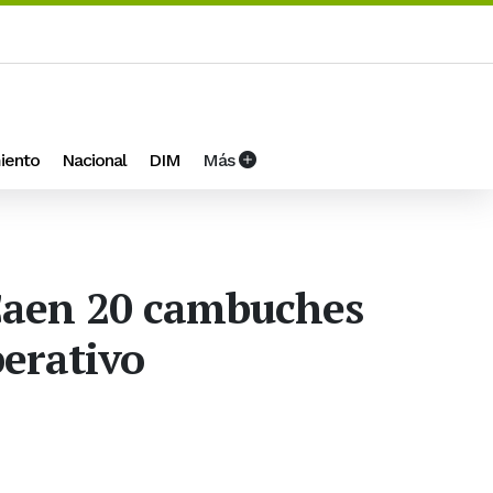
iento
Nacional
DIM
Más
 Caen 20 cambuches
perativo