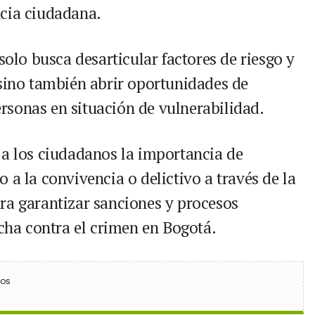
ncia ciudadana.
solo busca desarticular factores de riesgo y
 sino también abrir oportunidades de
sonas en situación de vulnerabilidad.
 a los ciudadanos la importancia de
 a la convivencia o delictivo a través de la
ra garantizar sanciones y procesos
ucha contra el crimen en Bogotá.
ebook
 (Twitter)
 en WhatsApp
ios