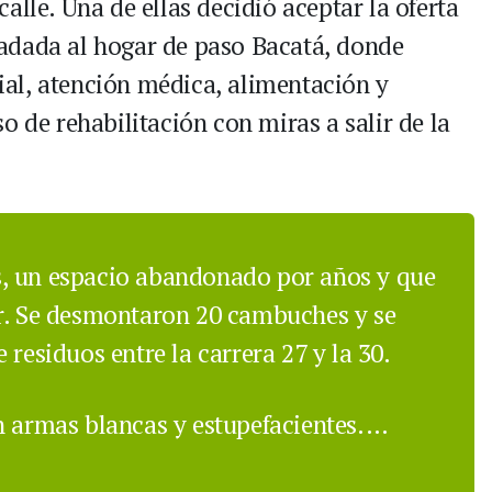
alle. Una de ellas decidió aceptar la oferta
asladada al hogar de paso Bacatá, donde
al, atención médica, alimentación y
o de rehabilitación con miras a salir de la
, un espacio abandonado por años y que
ar. Se desmontaron 20 cambuches y se
 residuos entre la carrera 27 y la 30.
n armas blancas y estupefacientes.…