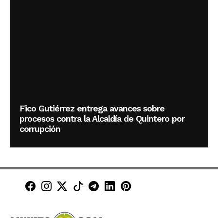
Fico Gutiérrez entrega avances sobre
procesos contra la Alcaldía de Quintero por
corrupción
Minuto30 en Facebook
Minuto30 en Instagram
Minuto30 en X (Twitter)
Minuto30 en TikTok
Canal de Minuto30 en T
Minuto30 en LinkedIn
Minuto30 en Pinte