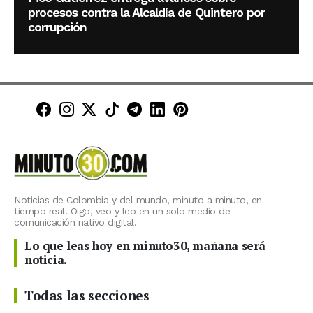
procesos contra la Alcaldía de Quintero por
corrupción
Minuto30 en Facebook
Minuto30 en Instagram
Minuto30 en X (Twitter)
Minuto30 en TikTok
Canal de Minuto30 en T
Minuto30 en LinkedIn
Minuto30 en Pinte
Noticias de Colombia y del mundo, minuto a minuto, en
tiempo real. Oigo, veo y leo en un solo medio de
comunicación nativo digital.
Lo que leas hoy en minuto30, mañana será
noticia.
Todas las secciones