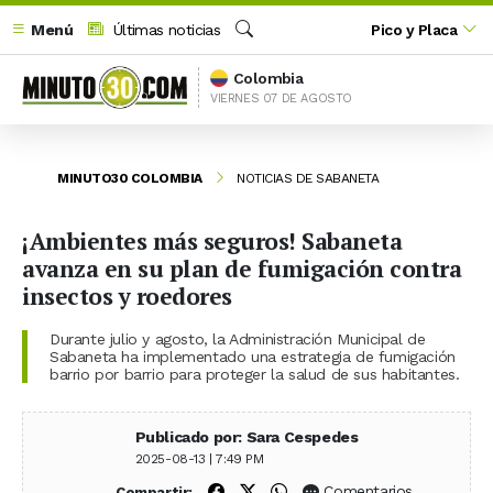
Menú
Últimas noticias
Pico y Placa
Buscar
Colombia
VIERNES 07 DE AGOSTO
MINUTO30 COLOMBIA
NOTICIAS DE SABANETA
¡Ambientes más seguros! Sabaneta
avanza en su plan de fumigación contra
insectos y roedores
Durante julio y agosto, la Administración Municipal de
Sabaneta ha implementado una estrategia de fumigación
barrio por barrio para proteger la salud de sus habitantes.
Publicado por: Sara Cespedes
2025-08-13 | 7:49 PM
Compartir en Facebook
Compartir en X (Twitter)
Compartir en WhatsApp
Comentarios
Compartir: