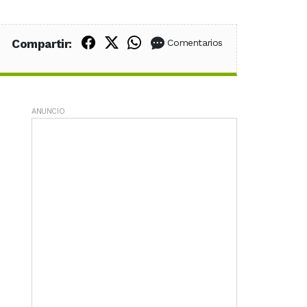
Compartir en Facebook
Compartir en X (Twitter)
Compartir en WhatsApp
Compartir:
Comentarios
ANUNCIO