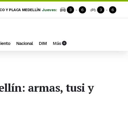
Jueves:
3
-
6
3
-
6
ICO Y PLACA MEDELLÍN
iento
Nacional
DIM
Más
llín: armas, tusi y