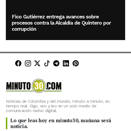
Fico Gutiérrez entrega avances sobre
procesos contra la Alcaldía de Quintero por
corrupción
Minuto30 en Facebook
Minuto30 en Instagram
Minuto30 en X (Twitter)
Minuto30 en TikTok
Canal de Minuto30 en T
Minuto30 en LinkedIn
Minuto30 en Pinte
Noticias de Colombia y del mundo, minuto a minuto, en
tiempo real. Oigo, veo y leo en un solo medio de
comunicación nativo digital.
Lo que leas hoy en minuto30, mañana será
noticia.