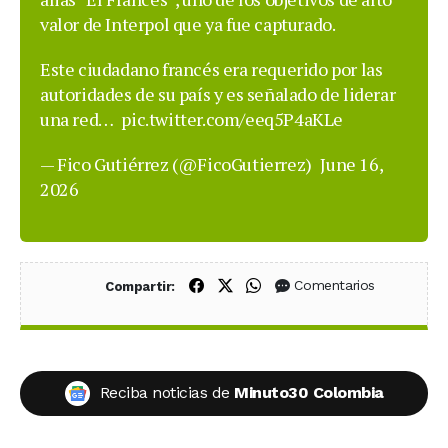
valor de Interpol que ya fue capturado.
Este ciudadano francés era requerido por las
autoridades de su país y es señalado de liderar
una red…
pic.twitter.com/eeq5P4aKLe
— Fico Gutiérrez (@FicoGutierrez)
June 16,
2026
Compartir en Facebook
Compartir en X (Twitter)
Compartir en WhatsApp
Comentarios
Compartir:
Reciba noticias de
Minuto30 Colombia