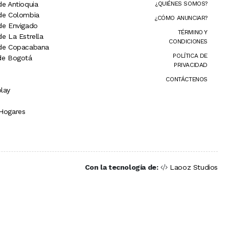
de Antioquia
¿QUIÉNES SOMOS?
 de Colombia
¿CÓMO ANUNCIAR?
 de Envigado
TÉRMINO Y
de La Estrella
CONDICIONES
 de Copacabana
POLÍTICA DE
 de Bogotá
PRIVACIDAD
CONTÁCTENOS
lay
 Hogares
Con la tecnología de:
Laooz Studios