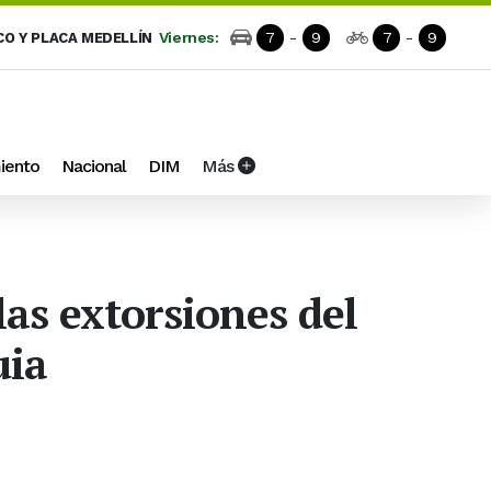
Viernes:
7
-
9
7
-
9
CO Y PLACA MEDELLÍN
iento
Nacional
DIM
Más
las extorsiones del
uia