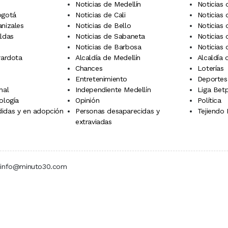
Noticias de Medellín
Noticias 
ogotá
Noticias de Cali
Noticias
anizales
Noticias de Bello
Noticias
aldas
Noticias de Sabaneta
Noticias 
Noticias de Barbosa
Noticias
rardota
Alcaldía de Medellín
Alcaldía
Chances
Loterías
Entretenimiento
Deportes
nal
Independiente Medellín
Liga Betp
ología
Opinión
Política
idas y en adopción
Personas desaparecidas y
Tejiendo
extraviadas
 | info@minuto30.com