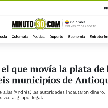
PI
Colombia
VIERNES 07 DE AGOSTO
quia
Colombia
Política
Deporte
Economía
Entretenim
 el que movía la plata de 
eis municipios de Antioq
 alias ‘Andrés’, las autoridades incautaron dinero,
ivos al grupo ilegal.