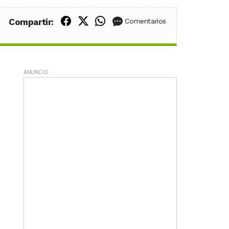
Compartir en Facebook
Compartir en X (Twitter)
Compartir en WhatsApp
Compartir:
Comentarios
ANUNCIO