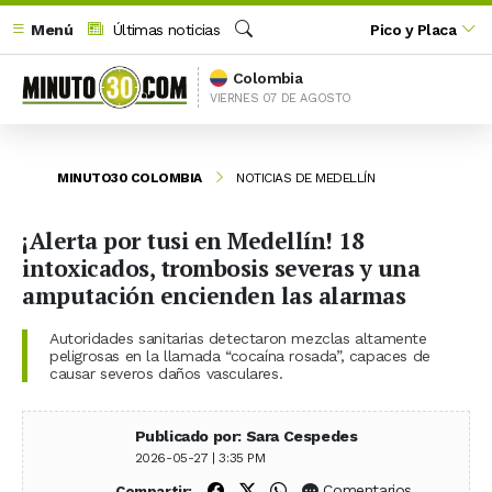
Menú
Últimas noticias
Pico y Placa
Buscar
Colombia
VIERNES 07 DE AGOSTO
MINUTO30 COLOMBIA
NOTICIAS DE MEDELLÍN
¡Alerta por tusi en Medellín! 18
intoxicados, trombosis severas y una
amputación encienden las alarmas
Autoridades sanitarias detectaron mezclas altamente
peligrosas en la llamada “cocaína rosada”, capaces de
causar severos daños vasculares.
Publicado por: Sara Cespedes
2026-05-27 | 3:35 PM
Compartir en Facebook
Compartir en X (Twitter)
Compartir en WhatsApp
Comentarios
Compartir: