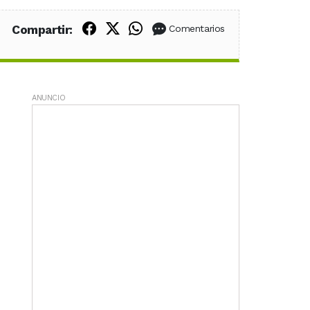
Compartir en Facebook
Compartir en X (Twitter)
Compartir en WhatsApp
Compartir:
Comentarios
ANUNCIO