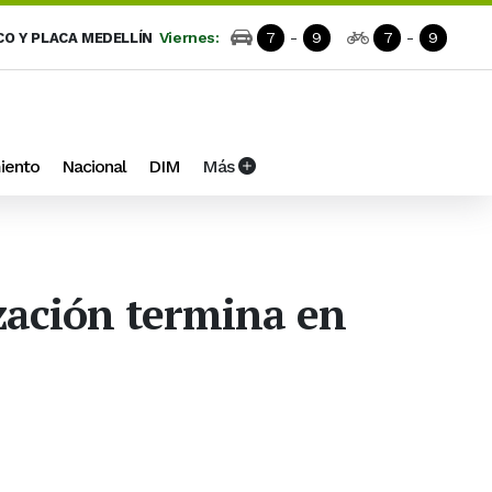
Viernes:
7
-
9
7
-
9
CO Y PLACA MEDELLÍN
iento
Nacional
DIM
Más
ización termina en