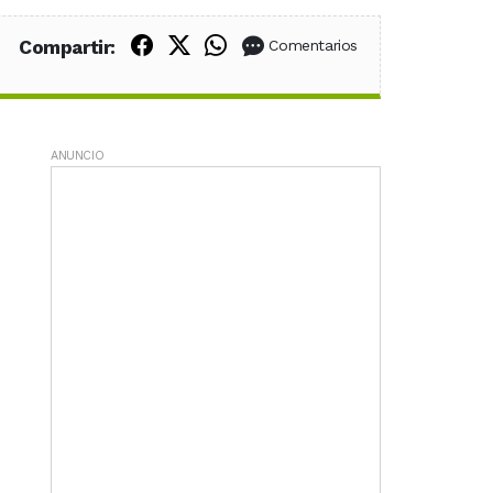
Compartir en Facebook
Compartir en X (Twitter)
Compartir en WhatsApp
Compartir:
Comentarios
ANUNCIO