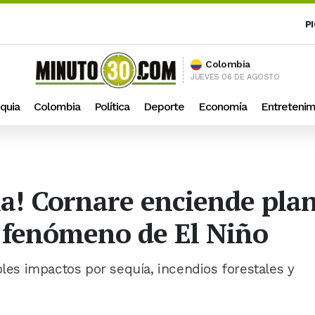
P
Colombia
JUEVES 06 DE AGOSTO
quia
Colombia
Política
Deporte
Economía
Entretenim
ia! Cornare enciende pla
 fenómeno de El Niño
bles impactos por sequía, incendios forestales y