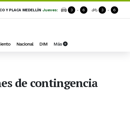
Jueves:
3
-
6
3
-
6
ICO Y PLACA MEDELLÍN
iento
Nacional
DIM
Más
nes de contingencia