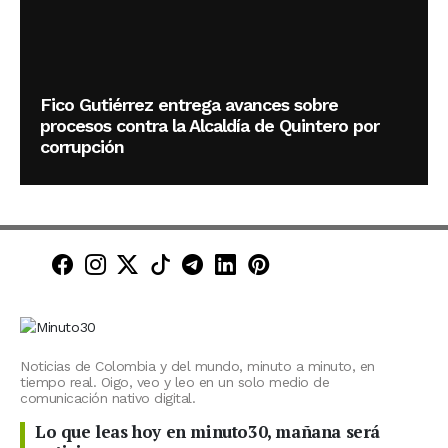
Fico Gutiérrez entrega avances sobre
procesos contra la Alcaldía de Quintero por
corrupción
Minuto30 en Facebook
Minuto30 en Instagram
Minuto30 en X (Twitter)
Minuto30 en TikTok
Canal de Minuto30 en T
Minuto30 en LinkedIn
Minuto30 en Pinte
Noticias de Colombia y del mundo, minuto a minuto, en
tiempo real. Oigo, veo y leo en un solo medio de
comunicación nativo digital.
Lo que leas hoy en minuto30, mañana será