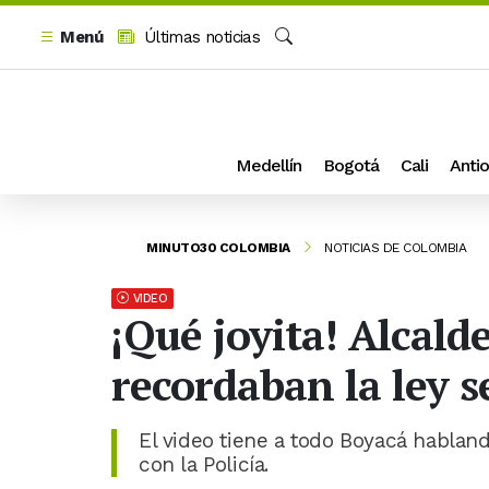
Menú
Últimas noticias
Buscar
Medellín
Bogotá
Cali
Antio
MINUTO30 COLOMBIA
NOTICIAS DE COLOMBIA
VIDEO
¡Qué joyita! Alcald
recordaban la ley s
El video tiene a todo Boyacá hablan
con la Policía.