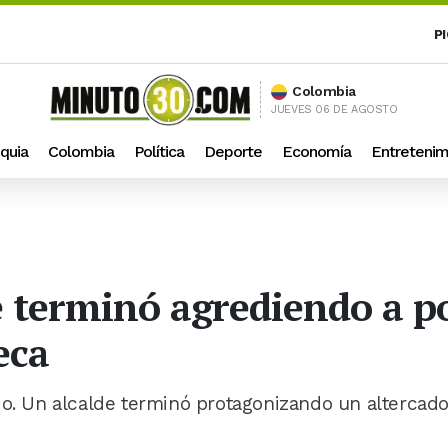
P
Colombia
JUEVES 06 DE AGOSTO
quia
Colombia
Política
Deporte
Economía
Entretenim
e terminó agrediendo a po
eca
do. Un alcalde terminó protagonizando un altercad