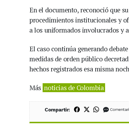
En el documento, reconoció que su
procedimientos institucionales y of
a los uniformados involucrados y 
El caso continúa generando debate 
medidas de orden público decretada
hechos registrados esa misma noch
Más
noticias de Colombia
Compartir en Fac
Compartir en X
Compartir
Compartir:
Comentar