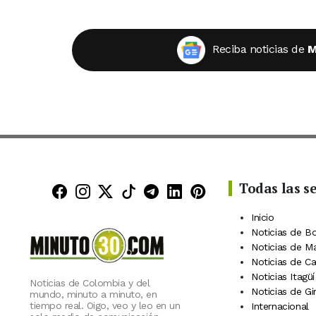
Reciba noticias de
M
Todas las s
Minuto30 en Facebook
Minuto30 en Instagram
Minuto30 en X (Twitter)
Minuto30 en TikTok
Canal de Minuto30 en
Minuto30 en Linke
Minuto30 en Pin
Inicio
Noticias de B
Noticias de M
Noticias de C
Noticias Itagüí
Noticias de Colombia y del
Noticias de Gi
mundo, minuto a minuto, en
tiempo real. Oigo, veo y leo en un
Internacional