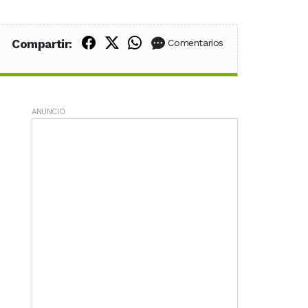
Compartir en Facebook
Compartir en X (Twitter)
Compartir en WhatsApp
Compartir:
Comentarios
ANUNCIO