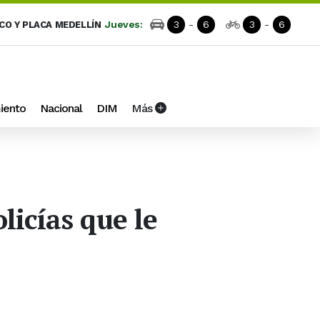
Jueves:
3
-
6
3
-
6
ICO Y PLACA MEDELLÍN
iento
Nacional
DIM
Más
licías que le
o