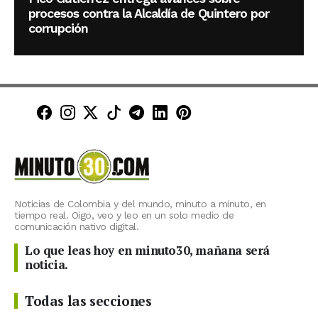
procesos contra la Alcaldía de Quintero por
corrupción
Minuto30 en Facebook
Minuto30 en Instagram
Minuto30 en X (Twitter)
Minuto30 en TikTok
Canal de Minuto30 en T
Minuto30 en LinkedIn
Minuto30 en Pinte
Noticias de Colombia y del mundo, minuto a minuto, en
tiempo real. Oigo, veo y leo en un solo medio de
comunicación nativo digital.
Lo que leas hoy en minuto30, mañana será
noticia.
Todas las secciones