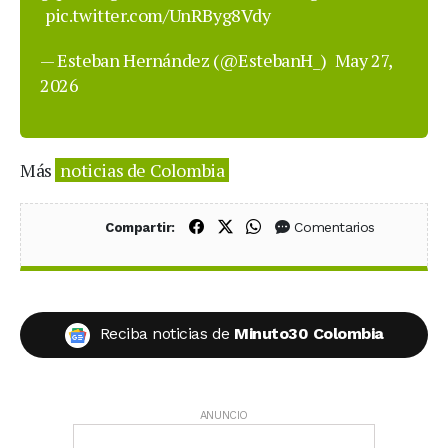
pic.twitter.com/UnRByg8Vdy
— Esteban Hernández (@EstebanH_)
May 27,
2026
Más
noticias de Colombia
Compartir en Facebook
Compartir en X (Twitter)
Compartir en WhatsApp
Comentarios
Compartir:
Reciba noticias de
Minuto30 Colombia
ANUNCIO