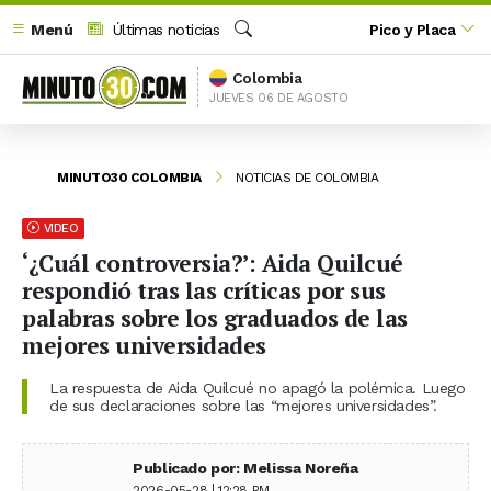
Menú
Últimas noticias
Pico y Placa
Buscar
Colombia
JUEVES 06 DE AGOSTO
MINUTO30 COLOMBIA
NOTICIAS DE COLOMBIA
VIDEO
‘¿Cuál controversia?’: Aida Quilcué
respondió tras las críticas por sus
palabras sobre los graduados de las
mejores universidades
La respuesta de Aida Quilcué no apagó la polémica. Luego
de sus declaraciones sobre las “mejores universidades”.
Publicado por: Melissa Noreña
2026-05-28 | 12:28 PM