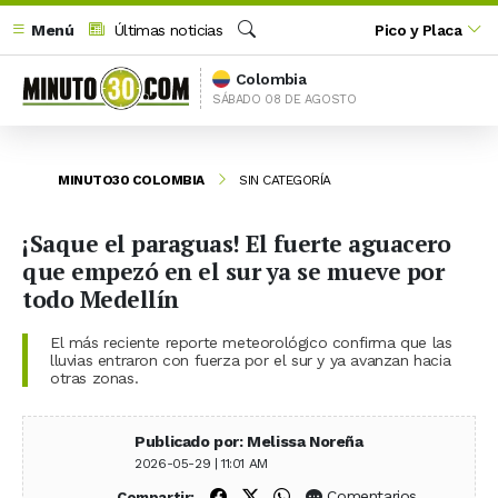
Menú
Últimas noticias
Pico y Placa
Buscar
Colombia
SÁBADO 08 DE AGOSTO
MINUTO30 COLOMBIA
SIN CATEGORÍA
¡Saque el paraguas! El fuerte aguacero
que empezó en el sur ya se mueve por
todo Medellín
El más reciente reporte meteorológico confirma que las
lluvias entraron con fuerza por el sur y ya avanzan hacia
otras zonas.
Publicado por: Melissa Noreña
2026-05-29 | 11:01 AM
Compartir en Facebook
Compartir en X (Twitter)
Compartir en WhatsApp
Comentarios
Compartir: