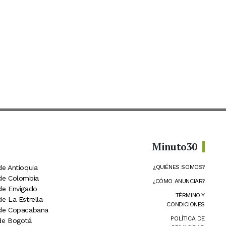
Minuto30
de Antioquia
¿QUIÉNES SOMOS?
 de Colombia
¿CÓMO ANUNCIAR?
 de Envigado
TÉRMINO Y
de La Estrella
CONDICIONES
 de Copacabana
POLÍTICA DE
 de Bogotá