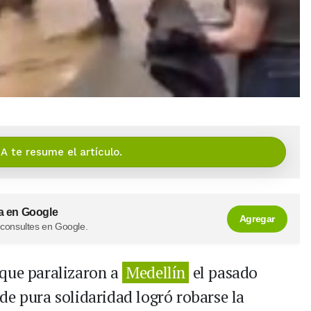
IA te resume el artículo.
a en Google
Agregar
 consultes en Google.
 que paralizaron a
Medellín
el pasado
de pura solidaridad logró robarse la