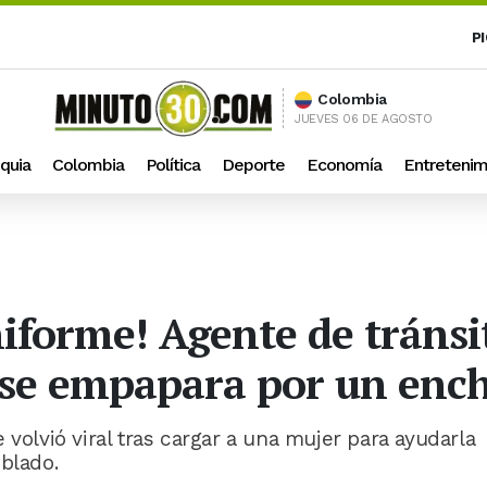
P
Colombia
JUEVES 06 DE AGOSTO
quia
Colombia
Política
Deporte
Economía
Entretenim
niforme! Agente de tránsi
 se empapara por un enc
 volvió viral tras cargar a una mujer para ayudarla
blado.