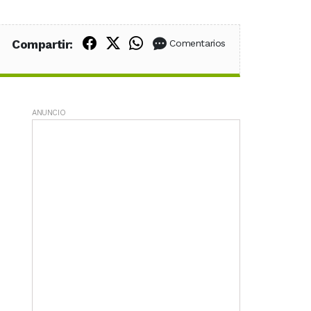
Compartir en Facebook
Compartir en X (Twitter)
Compartir en WhatsApp
Compartir:
Comentarios
ANUNCIO