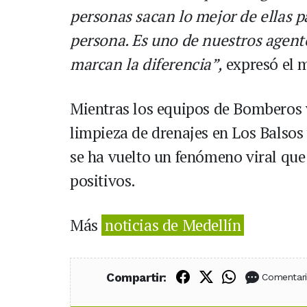
personas sacan lo mejor de ellas p
persona. Es uno de nuestros agent
marcan la diferencia”,
expresó el m
Mientras los equipos de Bomberos y
limpieza de drenajes en Los Balsos y
se ha vuelto un fenómeno viral qu
positivos.
Más
noticias de Medellín
Compartir en Fac
Compartir en X
Compartir
Compartir:
Comentar