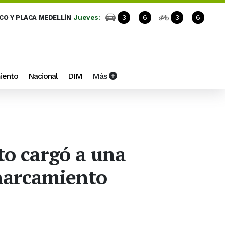
Jueves:
3
-
6
3
-
6
ICO Y PLACA MEDELLÍN
iento
Nacional
DIM
Más
to cargó a una
harcamiento