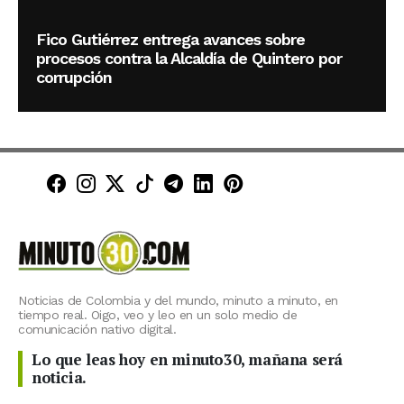
Fico Gutiérrez entrega avances sobre
procesos contra la Alcaldía de Quintero por
corrupción
Minuto30 en Facebook
Minuto30 en Instagram
Minuto30 en X (Twitter)
Minuto30 en TikTok
Canal de Minuto30 en T
Minuto30 en LinkedIn
Minuto30 en Pinte
Noticias de Colombia y del mundo, minuto a minuto, en
tiempo real. Oigo, veo y leo en un solo medio de
comunicación nativo digital.
Lo que leas hoy en minuto30, mañana será
noticia.