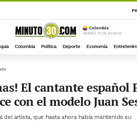
PI
Colombia
VIERNES 07 DE AGOSTO
quia
Colombia
Política
Deporte
Economía
Entretenim
ENTO
has! El cantante español
ce con el modelo Juan S
al del artista, que hasta ahora había mantenido su
.