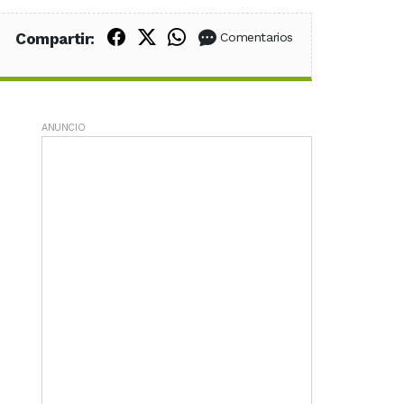
Compartir en Facebook
Compartir en X (Twitter)
Compartir en WhatsApp
Compartir:
Comentarios
ANUNCIO