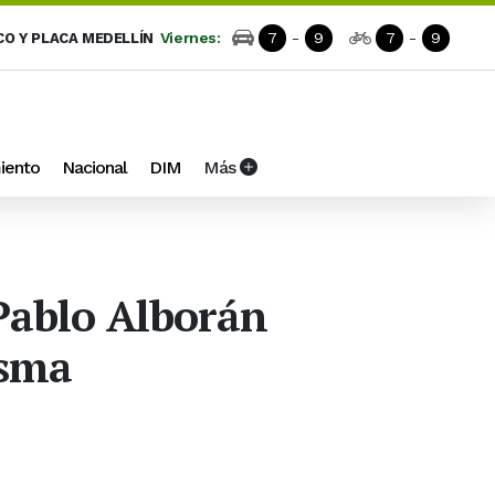
Viernes:
7
-
9
7
-
9
CO Y PLACA MEDELLÍN
iento
Nacional
DIM
Más
 Pablo Alborán
esma