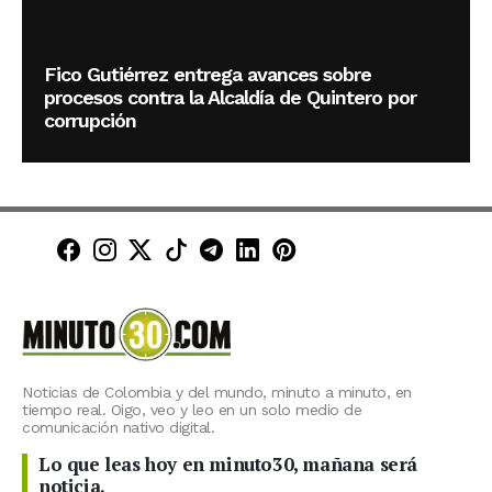
Fico Gutiérrez entrega avances sobre
procesos contra la Alcaldía de Quintero por
corrupción
Minuto30 en Facebook
Minuto30 en Instagram
Minuto30 en X (Twitter)
Minuto30 en TikTok
Canal de Minuto30 en T
Minuto30 en LinkedIn
Minuto30 en Pinte
Noticias de Colombia y del mundo, minuto a minuto, en
tiempo real. Oigo, veo y leo en un solo medio de
comunicación nativo digital.
Lo que leas hoy en minuto30, mañana será
noticia.