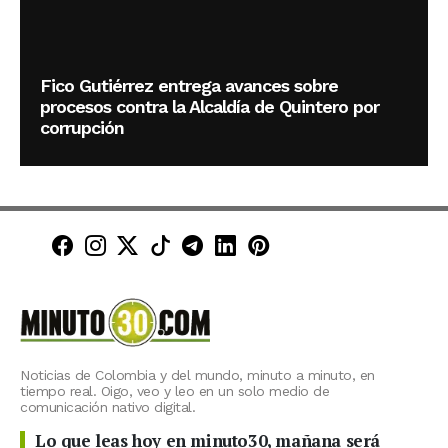
Fico Gutiérrez entrega avances sobre
procesos contra la Alcaldía de Quintero por
corrupción
Minuto30 en Facebook
Minuto30 en Instagram
Minuto30 en X (Twitter)
Minuto30 en TikTok
Canal de Minuto30 en T
Minuto30 en LinkedIn
Minuto30 en Pinte
Noticias de Colombia y del mundo, minuto a minuto, en
tiempo real. Oigo, veo y leo en un solo medio de
comunicación nativo digital.
Lo que leas hoy en minuto30, mañana será