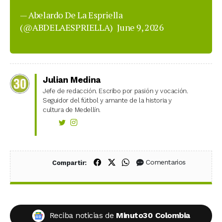
— Abelardo De La Espriella
(@ABDELAESPRIELLA)
June 9, 2026
Julian Medina
Jefe de redacción. Escribo por pasión y vocación.
Seguidor del fútbol y amante de la historia y
cultura de Medellín.
Compartir en Facebook
Compartir en X (Twitter)
Compartir en WhatsApp
Comentarios
Compartir:
Reciba noticias de
Minuto30 Colombia