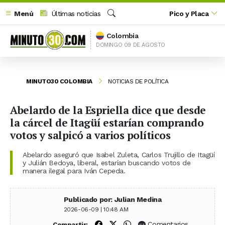
Menú
Últimas noticias
Pico y Placa
Buscar
Colombia
DOMINGO 09 DE AGOSTO
MINUTO30 COLOMBIA
NOTICIAS DE POLÍTICA
Abelardo de la Espriella dice que desde
la cárcel de Itagüí estarían comprando
votos y salpicó a varios políticos
Abelardo aseguró que Isabel Zuleta, Carlos Trujillo de Itagüí
y Julián Bedoya, liberal, estarían buscando votos de
manera ilegal para Iván Cepeda.
Publicado por: Julian Medina
2026-06-09 | 10:48 AM
Compartir en Facebook
Compartir en X (Twitter)
Compartir en WhatsApp
Comentarios
Compartir: