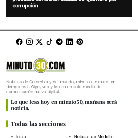
corrupción
Minuto30 en Facebook
Minuto30 en Instagram
Minuto30 en X (Twitter)
Minuto30 en TikTok
Canal de Minuto30 en T
Minuto30 en LinkedIn
Minuto30 en Pinte
Noticias de Colombia y del mundo, minuto a minuto, en
tiempo real. Oigo, veo y leo en un solo medio de
comunicación nativo digital.
Lo que leas hoy en minuto30, mañana será
noticia.
Todas las secciones
Inicio
Noticias de Medellín