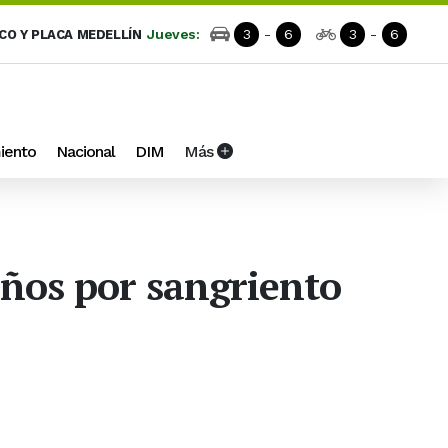
Jueves:
3
-
6
3
-
6
ICO Y PLACA MEDELLÍN
iento
Nacional
DIM
Más
años por sangriento