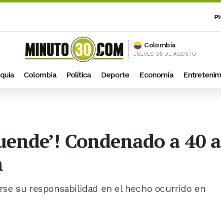
P
Colombia
JUEVES 06 DE AGOSTO
quia
Colombia
Política
Deporte
Economía
Entretenim
‘Duende’! Condenado a 40 
n
barse su responsabilidad en el hecho ocurrido en