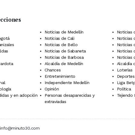
ecciones
 Telegram
dIn
terest
Noticias de Medellín
Noticias 
ogotá
Noticias de Cali
Noticias
anizales
Noticias de Bello
Noticias
aldas
Noticias de Sabaneta
Noticias 
Noticias de Barbosa
Noticias
rardota
Alcaldía de Medellín
Alcaldía
Chances
Loterías
Entretenimiento
Deportes
nal
Independiente Medellín
Liga Betp
ología
Opinión
Política
idas y en adopción
Personas desaparecidas y
Tejiendo
extraviadas
 | info@minuto30.com