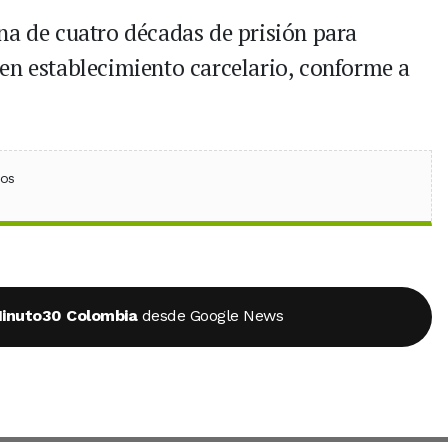
na de cuatro décadas de prisión para
en establecimiento carcelario, conforme a
ebook
 (Twitter)
 en WhatsApp
ios
inuto30 Colombia
desde Google News