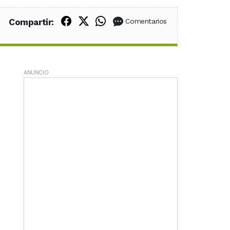
Compartir en Facebook
Compartir en X (Twitter)
Compartir en WhatsApp
Compartir:
Comentarios
ANUNCIO