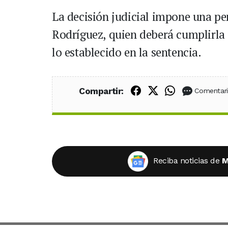
La decisión judicial impone una pe
Rodríguez, quien deberá cumplirla 
lo establecido en la sentencia.
Compartir en Fac
Compartir en X
Compartir
Compartir:
Comentar
Reciba noticias de
M