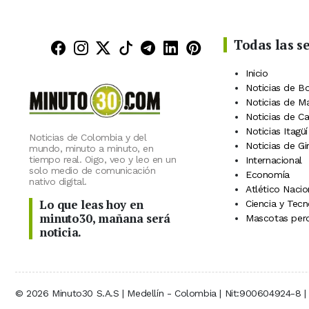
Todas las s
Minuto30 en Facebook
Minuto30 en Instagram
Minuto30 en X (Twitter)
Minuto30 en TikTok
Canal de Minuto30 en
Minuto30 en Linke
Minuto30 en Pin
Inicio
Noticias de B
Noticias de M
Noticias de C
Noticias Itagüí
Noticias de Colombia y del
Noticias de Gi
mundo, minuto a minuto, en
tiempo real. Oigo, veo y leo en un
Internacional
solo medio de comunicación
Economía
nativo digital.
Atlético Nacio
Lo que leas hoy en
Ciencia y Tecn
minuto30, mañana será
Mascotas perd
noticia.
© 2026 Minuto30 S.A.S | Medellín - Colombia | Nit:900604924-8