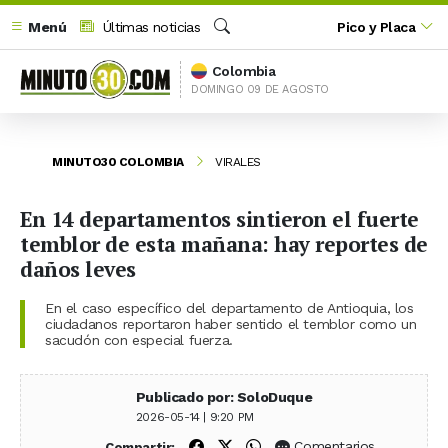
Menú
Últimas noticias
Pico y Placa
Buscar
Colombia
DOMINGO 09 DE AGOSTO
MINUTO30 COLOMBIA
VIRALES
En 14 departamentos sintieron el fuerte
temblor de esta mañana: hay reportes de
daños leves
En el caso específico del departamento de Antioquia, los
ciudadanos reportaron haber sentido el temblor como un
sacudón con especial fuerza.
Publicado por: SoloDuque
2026-05-14 | 9:20 PM
Compartir en Facebook
Compartir en X (Twitter)
Compartir en WhatsApp
Comentarios
Compartir: