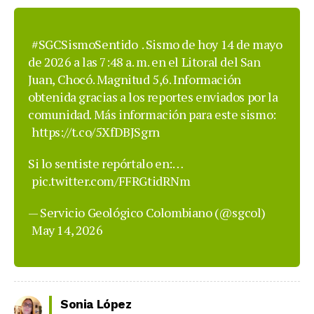
#SGCSismoSentido
. Sismo de hoy 14 de mayo
de 2026 a las 7:48 a. m. en el Litoral del San
Juan, Chocó. Magnitud 5,6. Información
obtenida gracias a los reportes enviados por la
comunidad. Más información para este sismo:
https://t.co/5XfDBJSgrn
Si lo sentiste repórtalo en:…
pic.twitter.com/FFRGtidRNm
— Servicio Geológico Colombiano (@sgcol)
May 14, 2026
Sonia López