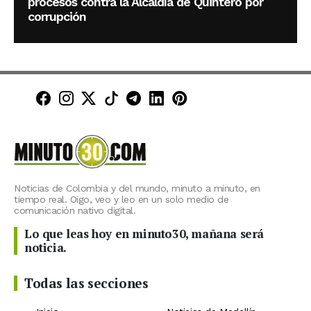
procesos contra la Alcaldía de Quintero por
corrupción
Minuto30 en Facebook
Minuto30 en Instagram
Minuto30 en X (Twitter)
Minuto30 en TikTok
Canal de Minuto30 en T
Minuto30 en LinkedIn
Minuto30 en Pinte
Noticias de Colombia y del mundo, minuto a minuto, en
tiempo real. Oigo, veo y leo en un solo medio de
comunicación nativo digital.
Lo que leas hoy en minuto30, mañana será
noticia.
Todas las secciones