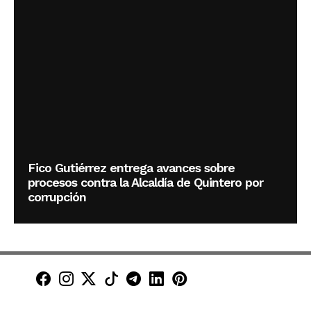
Fico Gutiérrez entrega avances sobre
procesos contra la Alcaldía de Quintero por
corrupción
Minuto30 en Facebook
Minuto30 en Instagram
Minuto30 en X (Twitter)
Minuto30 en TikTok
Canal de Minuto30 en T
Minuto30 en LinkedIn
Minuto30 en Pinte