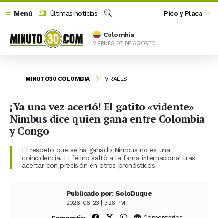
Menú
Últimas noticias
Pico y Placa
Buscar
Colombia
VIERNES 07 DE AGOSTO
MINUTO30 COLOMBIA
VIRALES
¡Ya una vez acertó! El gatito «vidente»
Nimbus dice quien gana entre Colombia
y Congo
El respeto que se ha ganado Nimbus no es una
coincidencia. El felino saltó a la fama internacional tras
acertar con precisión en otros pronósticos
Publicado por: SoloDuque
2026-06-23 | 3:26 PM
Compartir en Facebook
Compartir en X (Twitter)
Compartir en WhatsApp
Comentarios
Compartir: