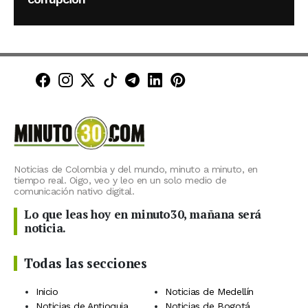
Minuto30 en Facebook
Minuto30 en Instagram
Minuto30 en X (Twitter)
Minuto30 en TikTok
Canal de Minuto30 en T
Minuto30 en LinkedIn
Minuto30 en Pinte
Noticias de Colombia y del mundo, minuto a minuto, en
tiempo real. Oigo, veo y leo en un solo medio de
comunicación nativo digital.
Lo que leas hoy en minuto30, mañana será
noticia.
Todas las secciones
Inicio
Noticias de Medellín
Noticias de Antioquia
Noticias de Bogotá