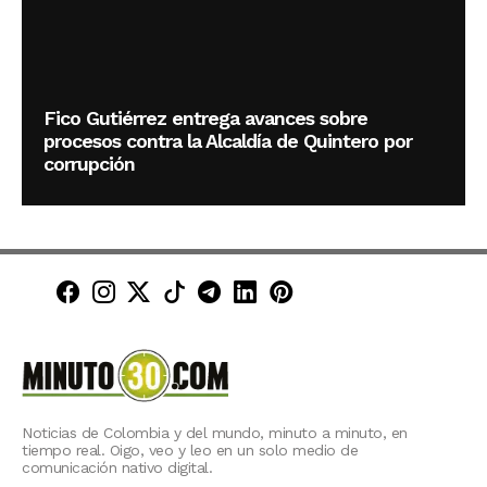
Fico Gutiérrez entrega avances sobre
procesos contra la Alcaldía de Quintero por
corrupción
Minuto30 en Facebook
Minuto30 en Instagram
Minuto30 en X (Twitter)
Minuto30 en TikTok
Canal de Minuto30 en T
Minuto30 en LinkedIn
Minuto30 en Pinte
Noticias de Colombia y del mundo, minuto a minuto, en
tiempo real. Oigo, veo y leo en un solo medio de
comunicación nativo digital.