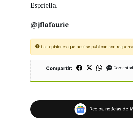
Espriella.
@jflafaurie
Las opiniones que aquí se publican son responsa
Compartir en Fac
Compartir en X
Compartir
Compartir:
Comentar
Reciba noticias de
M