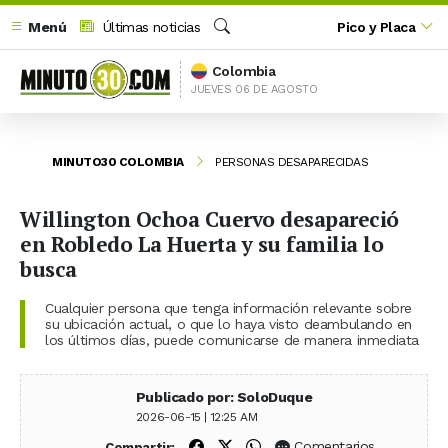
Menú
Últimas noticias
Pico y Placa
Buscar
Colombia
JUEVES 06 DE AGOSTO
MINUTO30 COLOMBIA
PERSONAS DESAPARECIDAS
Willington Ochoa Cuervo desapareció
en Robledo La Huerta y su familia lo
busca
Cualquier persona que tenga información relevante sobre
su ubicación actual, o que lo haya visto deambulando en
los últimos días, puede comunicarse de manera inmediata
Publicado por: SoloDuque
2026-06-15 | 12:25 AM
Compartir en Facebook
Compartir en X (Twitter)
Compartir en WhatsApp
Comentarios
Compartir: