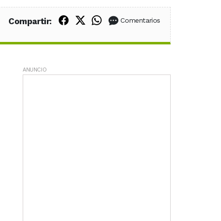
Compartir en Facebook
Compartir en X (Twitter)
Compartir en WhatsApp
Compartir:
Comentarios
ANUNCIO