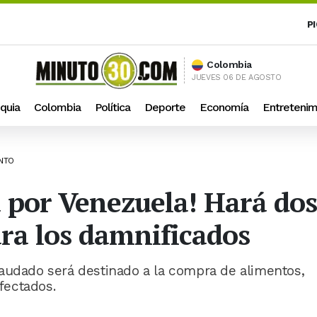
P
Colombia
JUEVES 06 DE AGOSTO
quia
Colombia
Política
Deporte
Economía
Entretenim
ENTO
ga por Venezuela! Hará do
ra los damnificados
audado será destinado a la compra de alimentos,
fectados.