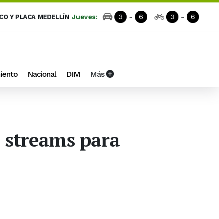
Jueves:
3
-
6
3
-
6
ICO Y PLACA MEDELLÍN
iento
Nacional
DIM
Más
s streams para